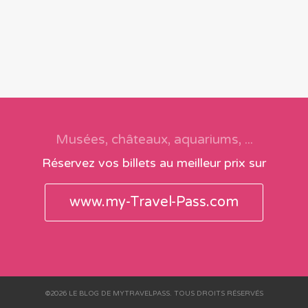
Musées, châteaux, aquariums, ...
Réservez vos billets au meilleur prix sur
www.my-Travel-Pass.com
©2026 LE BLOG DE MYTRAVELPASS. TOUS DROITS RÉSERVÉS