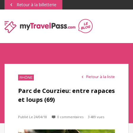
Retour à la billetterie
Retour à la liste
RHÔNE
Parc de Courzieu: entre rapaces
et loups (69)
Publié Le 24/04/18
0 commentaires
3 489 vues