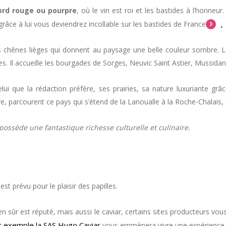
ord rouge ou pourpre
, où le vin est roi et les bastides à l’honneur
.
 grâce à lui vous deviendrez incollable sur les bastides de France
s chênes lièges qui donnent au paysage une belle couleur sombre. 
s. Il accueille les bourgades de Sorges, Neuvic Saint Astier, Mussida
lui que la rédaction préfère, ses prairies, sa nature luxuriante grâ
zère, parcourent ce pays qui s’étend de la Lanoualle à la Roche-Chalai
possède une fantastique richesse culturelle et culinaire.
st prévu pour le plaisir des papilles.
en sûr est réputé, mais aussi le caviar, certains sites producteurs vou
r exemple la SAS Hugo Caviar
vous emmènera vivre une expérience où