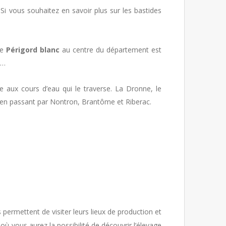
. Si vous souhaitez en savoir plus sur les bastides
Le
Périgord blanc
au centre du département est
n…
ce aux cours d’eau qui le traverse. La Dronne, le
s, en passant par Nontron, Brantôme et Riberac.
s permettent de visiter leurs lieux de production et
 vous aurez la possibilité de découvrir l’élevage