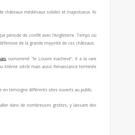
de châteaux médiévaux solides et majestueux. Ils
e période de conflit avec l’Angleterre. Temps où
 défensive de la grande majorité de ces châteaux.
ais
surnommé “le Louvre inachevé”. Il a la rare
e au XIIème siècle mais aussi Renaissance terminée
 en témoigne différents sites ouverts au public.
taller dans de nombreuses grottes, y laissant des