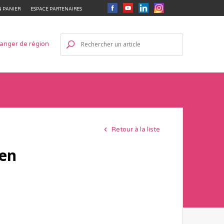
 PANIER
ESPACE PARTENAIRES
anger de région
Retour à la liste
 en