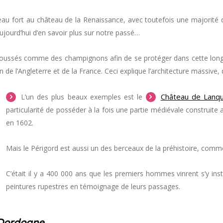
teau fort au château de la Renaissance, avec toutefois une majorité 
jourd’hui d’en savoir plus sur notre passé…
oussés comme des champignons afin de se protéger dans cette longu
 l’Angleterre et de la France. Ceci explique l’architecture massive,
Château de Lanqu
L’un des plus beaux exemples est le
particularité de posséder à la fois une partie médiévale construit
en 1602.
Mais le Périgord est aussi un des berceaux de la préhistoire, comme
C’était il y a 400 000 ans que les premiers hommes vinrent s’y ins
peintures rupestres en témoignage de leurs passages.
 Dordogne