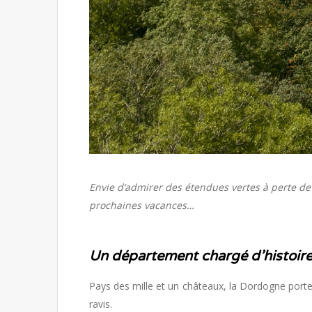
Envie d’admirer des étendues vertes à perte de v
prochaines vacances…
Un département chargé d’histoir
Pays des mille et un châteaux, la Dordogne porte 
ravis.