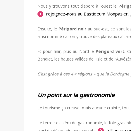
Nous y trouvons tout d’abord à l’ouest le
Périg
rejoignez-nous au Bastideum Monpazier
,
Ensuite, le
Périgord noir
au sud-est, ce sont le
ainsi nommé car on y trouve des plateaux calcaire
Et pour finir, plus au Nord le
Périgord vert.
Ce
Bandiat, les hautes vallées de l’Isle et de l’Auvé
C’est grâce à ces 4 « régions » que la Dordogne 
Un point sur la gastronomie
Le tourisme ça creuse, mais aucune crainte, tout e
Le terroir est féru de gastronomie, le foie gras bi
à Neuvic pa
ainsi de découvrir leurs secrets,