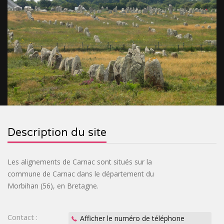
&
RELIGIEUX
TOURISME
SITES
INDUSTRIEL
VILLAGES
PRÉHISTORIQUES
DE
CROISIÈRES
FRANCE
&
OENOTOURISME
&
TRAINS
&
CIRCUITS
BASTIDES
SPIRITOURISME
Description du site
TOURISTIQUES
PARCS
&
BIEN-
Les alignements de Carnac sont situés sur la
commune de Carnac dans le département du
JARDINS
ÊTRE
ACTIVITÉS
Morbihan (56), en Bretagne.
INSOLITE
Contact :
Afficher le numéro de téléphone
PASS