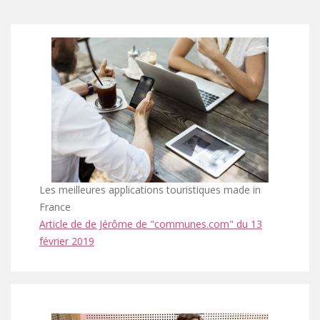
&
RELIGIEUX
TOURISME
SITES
INDUSTRIEL
VILLAGES
PRÉHISTORIQUES
DE
CROISIÈRES
FRANCE
&
OENOTOURISME
&
TRAINS
&
CIRCUITS
BASTIDES
SPIRITOURISME
TOURISTIQUES
Les meilleures applications touristiques made in
PARCS
France
&
BIEN-
Article de de Jérôme de "communes.com" du 13
février 2019
JARDINS
ÊTRE
ACTIVITÉS
INSOLITE
PASS