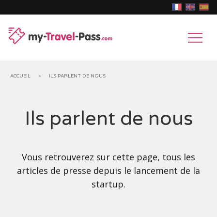
ACCUEIL
>
ILS PARLENT DE NOUS
MUSÉES
Ils parlent de nous
&
CHÂTEAUX
EXPOSITIONS
&
PARCS
Vous retrouverez sur cette page, tous les
MONUMENTS
articles de presse depuis le lancement de la
D'ATTRACTIONS
ANIMAUX
startup.
HISTORIQUES
GROTTES,
GOUFFRES
MONUMENTS