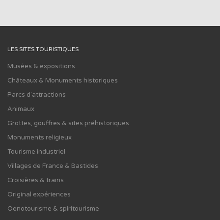
LES SITES TOURISTIQUES
Musées & expositions
Châteaux & Monuments historiques
Parcs d'attractions
Animaux
Grottes, gouffres & sites préhistoriques
Monuments religieux
Tourisme industriel
Villages de France & Bastides
Croisières & trains
Original expériences
Oenotourisme & spiritourisme