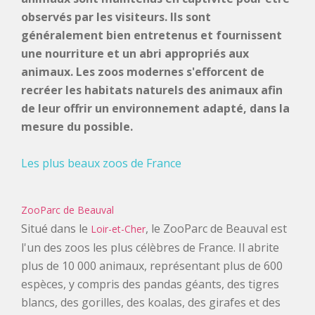
observés par les visiteurs. Ils sont
&
RELIGIEUX
TOURISME
généralement bien entretenus et fournissent
SITES
une nourriture et un abri appropriés aux
INDUSTRIEL
VILLAGES
animaux. Les zoos modernes s'efforcent de
PRÉHISTORIQUES
recréer les habitats naturels des animaux afin
DE
CROISIÈRES
de leur offrir un environnement adapté, dans la
FRANCE
&
OENOTOURISME
mesure du possible.
&
TRAINS
&
CIRCUITS
Les plus beaux zoos de France
BASTIDES
SPIRITOURISME
TOURISTIQUES
PARCS
ZooParc de Beauval
&
BIEN-
Situé dans le
, le ZooParc de Beauval est
Loir-et-Cher
JARDINS
l'un des zoos les plus célèbres de France. Il abrite
ÊTRE
ACTIVITÉS
plus de 10 000 animaux, représentant plus de 600
espèces, y compris des pandas géants, des tigres
INSOLITE
blancs, des gorilles, des koalas, des girafes et des
PASS