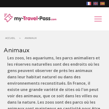
ACCUEIL
>
ANIMAUX
Animaux
MUSÉES
Les zoos, les aquariums, les parcs animaliers et
&
les réserves naturelles sont des endroits où les
CHÂTEAUX
gens peuvent observer de près les animaux
EXPOSITIONS
&
PARCS
dans leur habitat naturel ou dans des
environnements reconstitués. En France, il
MONUMENTS
D'ATTRACTIONS
ANIMAUX
existe une grande variété de sites où l'on peut
HISTORIQUES
voir des animaux, que ce soit dans les villes ou
GROTTES,
dans la nature. Les zoos sont des parcs où les
GOUFFRES
animaux sont maintenus en captivité pour être
MONUMENTS