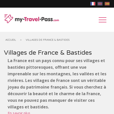
ACCUEIL
>
VILLAGES DE FRANCE & BASTIDES
Villages de France & Bastides
MUSÉES
La France est un pays connu pour ses villages et
&
bastides pittoresques, offrant une vue
CHÂTEAUX
imprenable sur les montagnes, les vallées et les
EXPOSITIONS
&
PARCS
rivières. Les villages de France sont un véritable
joyau du patrimoine français. Si vous cherchez à
MONUMENTS
D'ATTRACTIONS
ANIMAUX
découvrir la beauté et le charme de la France,
HISTORIQUES
vous ne pouvez pas manquer de visiter ces
GROTTES,
villages et bastides.
GOUFFRES
En savoir plus
MONUMENTS