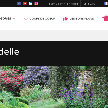
ESPACE PARTENAIRES
LE BLOG
GORIES
COUPS DE COEUR
LES BONS PLANS
delle
X & MONUMENTS HISTORIQUES
PARCS D'ATTRACTIONS
 GOUFFRES & SITES PRÉHISTORIQUES
MONUMENTS RELIGIEUX
 DE FRANCE & BASTIDES
CROISIÈRES & TRAINS
 TOURISTIQUES
PARCS & JARDINS
S
INSOLITE
CE, SCOLAIRE