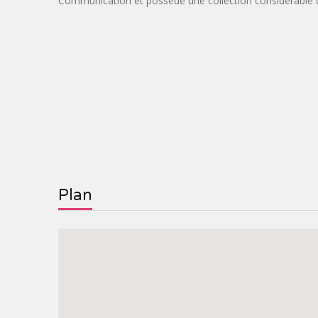
Communication et possède une collection considérable d
Plan