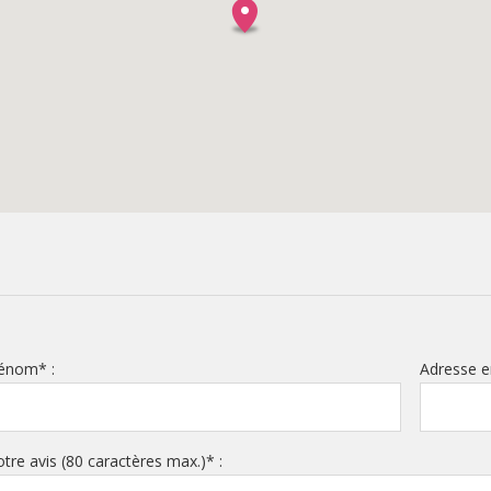
rénom
*
:
Adresse e
otre avis (80 caractères max.)
*
: