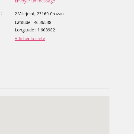
Envoyer un message
:
2 Villejoint, 23160 Crozant
Latitude : 46.36538
Longitude : 1.608982
Afficher la carte