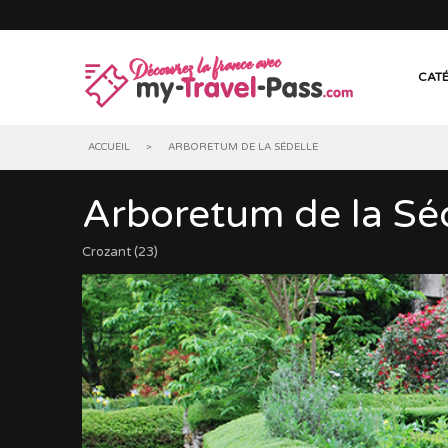
Découvrez la france avec
CATÉ
ACCUEIL
>
ARBORETUM DE LA SÉDELLE
Arboretum de la Sé
MUSÉES & EXPOSITIONS
CHÂTEAU
Crozant (23)
ANIMAUX
GROTTES,
TOURISME INDUSTRIEL
VILLAGES
OENOTOURISME & SPIRITOURISME
CIRCUITS
BIEN-ÊTRE
ACTIVITÉ
PASS TOURISTIQUES
GROUPE, 