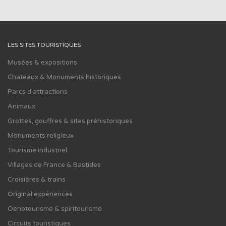
LES SITES TOURISTIQUES
Musées & expositions
Châteaux & Monuments historiques
Parcs d'attractions
Animaux
Grottes, gouffres & sites préhistoriques
Monuments religieux
Tourisme industriel
Villages de France & Bastides
Croisières & trains
Original expériences
Oenotourisme & spiritourisme
Circuits touristiques