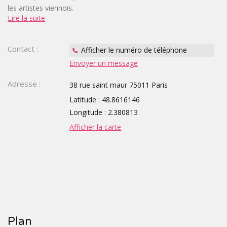
les artistes viennois.
Lire la suite
La fonderie de fer créée en 1835 par la famille
TOURISTIQUES
GROUPE,
PLICHON s'est transformée en un lieu fou : l'Atelier
CE,
des Lumières, premier Centre d'Art Numérique à Paris.
Contact :
Afficher le numéro de téléphone
Avec le même procédé AMIEX® que celui des
Envoyer un message
SCOLAIRE
Carrières des Lumières à Baux-en-Provence.
Adresse :
38 rue saint maur 75011 Paris
Latitude : 48.8616146
Longitude : 2.380813
Afficher la carte
Plan