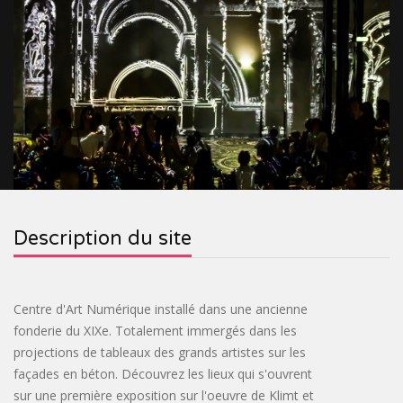
&
RELIGIEUX
TOURISME
SITES
INDUSTRIEL
VILLAGES
PRÉHISTORIQUES
DE
CROISIÈRES
FRANCE
&
OENOTOURISME
&
TRAINS
&
CIRCUITS
BASTIDES
SPIRITOURISME
Description du site
TOURISTIQUES
PARCS
&
BIEN-
Centre d'Art Numérique installé dans une ancienne
JARDINS
ÊTRE
ACTIVITÉS
fonderie du XIXe. Totalement immergés dans les
projections de tableaux des grands artistes sur les
INSOLITE
façades en béton. Découvrez les lieux qui s'ouvrent
sur une première exposition sur l'oeuvre de Klimt et
PASS