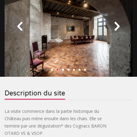
&
RELIGIEUX
TOURISME
SITES
INDUSTRIEL
VILLAGES
PRÉHISTORIQUES
DE
CROISIÈRES
Previous
Next
FRANCE
&
OENOTOURISME
&
TRAINS
&
CIRCUITS
BASTIDES
SPIRITOURISME
TOURISTIQUES
PARCS
Description du site
&
BIEN-
JARDINS
ÊTRE
ACTIVITÉS
La visite commence dans la partie historique du
Château puis mène ensuite dans les chais. Elle se
INSOLITE
termine par une dégustation* des Cognacs BARON
OTARD VS & VSOP.
PASS