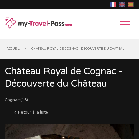
ACCUEIL
>
CHÂTEAU ROYAL DE COGNAC - DÉCOUVERTE DU CHÂTEAU
Château Royal de Cognac -
MUSÉES
Découverte du Château
&
CHÂTEAUX
EXPOSITIONS
&
PARCS
Cognac (16)
MONUMENTS
D'ATTRACTIONS
ANIMAUX
Retour à la liste
HISTORIQUES
GROTTES,
GOUFFRES
MONUMENTS