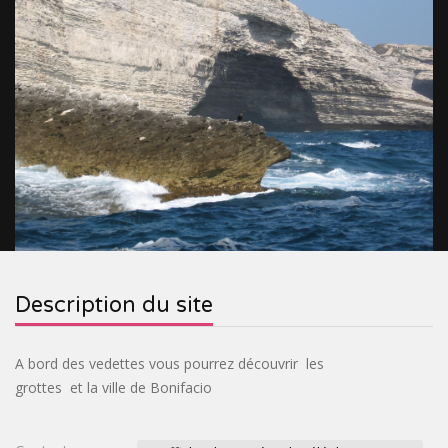
&
RELIGIEUX
TOURISME
SITES
INDUSTRIEL
VILLAGES
PRÉHISTORIQUES
DE
CROISIÈRES
FRANCE
&
OENOTOURISME
&
TRAINS
&
CIRCUITS
BASTIDES
SPIRITOURISME
TOURISTIQUES
PARCS
Description du site
&
BIEN-
JARDINS
ÊTRE
ACTIVITÉS
A bord des vedettes vous pourrez découvrir les
grottes et la ville de Bonifacio
INSOLITE
PASS