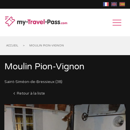
ACCUEIL
>
MOULIN PION-VIGNON
Moulin Pion-Vignon
MUSÉES
&
CHÂTEAUX
Saint-Siméon-de-Bressieux (38)
EXPOSITIONS
&
PARCS
Retour à la liste
MONUMENTS
D'ATTRACTIONS
ANIMAUX
HISTORIQUES
GROTTES,
GOUFFRES
MONUMENTS