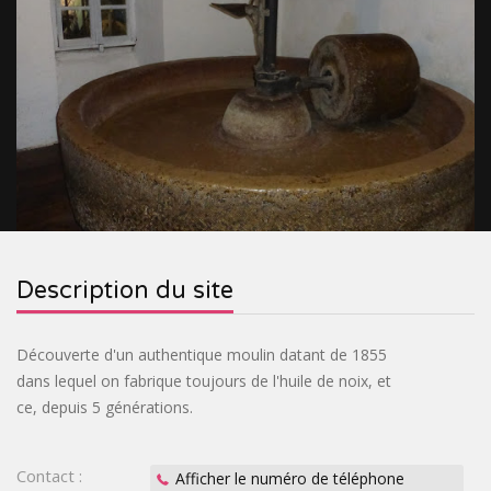
&
RELIGIEUX
TOURISME
SITES
INDUSTRIEL
VILLAGES
PRÉHISTORIQUES
DE
CROISIÈRES
FRANCE
&
OENOTOURISME
&
TRAINS
&
CIRCUITS
BASTIDES
SPIRITOURISME
Description du site
TOURISTIQUES
PARCS
&
BIEN-
Découverte d'un authentique moulin datant de 1855
dans lequel on fabrique toujours de l'huile de noix, et
JARDINS
ÊTRE
ACTIVITÉS
ce, depuis 5 générations.
INSOLITE
Contact :
Afficher le numéro de téléphone
PASS