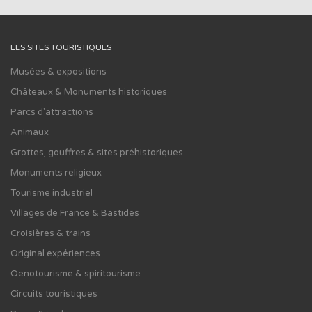
LES SITES TOURISTIQUES
Musées & expositions
Châteaux & Monuments historiques
Parcs d'attractions
Animaux
Grottes, gouffres & sites préhistoriques
Monuments religieux
Tourisme industriel
Villages de France & Bastides
Croisières & trains
Original expériences
Oenotourisme & spiritourisme
Circuits touristiques