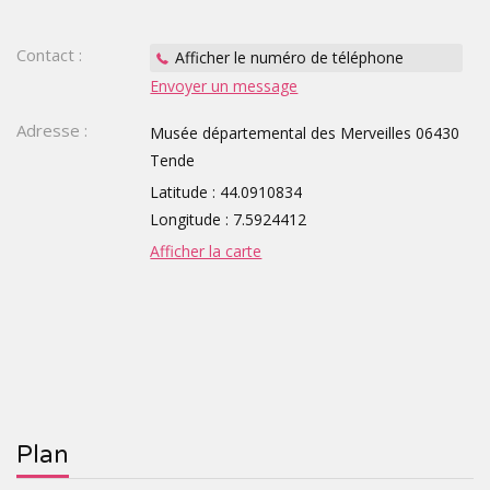
TOURISTIQUES
GROUPE,
Contact :
Afficher le numéro de téléphone
Envoyer un message
CE,
Adresse :
Musée départemental des Merveilles 06430
SCOLAIRE
Tende
Latitude : 44.0910834
Longitude : 7.5924412
Afficher la carte
Plan