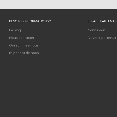
BESOIN D'INFORMATIONS ?
ESPACE PARTENAI
Le blog
Connexion
Nous contacter
Devenir partenair
Qui sommes-nous
Ils parlent de nous