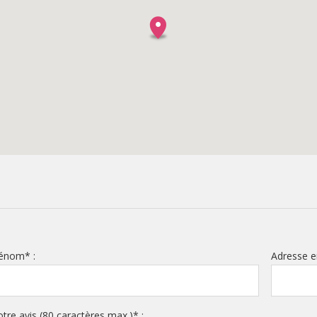
rénom
*
:
Adresse e
otre avis (80 caractères max.)
*
: