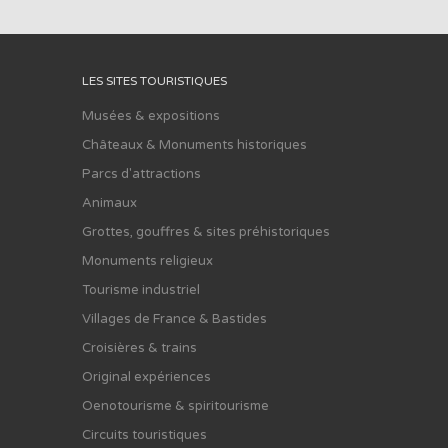
LES SITES TOURISTIQUES
Musées & expositions
Châteaux & Monuments historiques
Parcs d'attractions
Animaux
Grottes, gouffres & sites préhistoriques
Monuments religieux
Tourisme industriel
Villages de France & Bastides
Croisières & trains
Original expériences
Oenotourisme & spiritourisme
Circuits touristiques