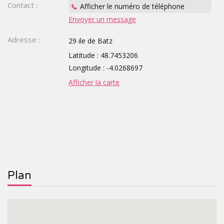
Contact :
Afficher le numéro de téléphone
Envoyer un message
TOURISTIQUES
GROUPE,
Adresse :
29 ile de Batz
CE,
Latitude : 48.7453206
SCOLAIRE
Longitude : -4.0268697
Afficher la carte
Plan