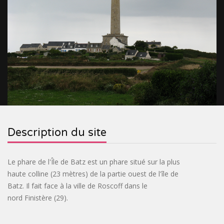
&
RELIGIEUX
TOURISME
SITES
INDUSTRIEL
VILLAGES
PRÉHISTORIQUES
DE
CROISIÈRES
FRANCE
&
OENOTOURISME
&
TRAINS
&
CIRCUITS
BASTIDES
SPIRITOURISME
Description du site
TOURISTIQUES
PARCS
&
BIEN-
Le phare de l'Île de Batz est un phare situé sur la plus
haute colline (23 mètres) de la partie ouest de l'île de
JARDINS
ÊTRE
ACTIVITÉS
Batz. Il fait face à la ville de Roscoff dans le
nord Finistère (29).
INSOLITE
PASS