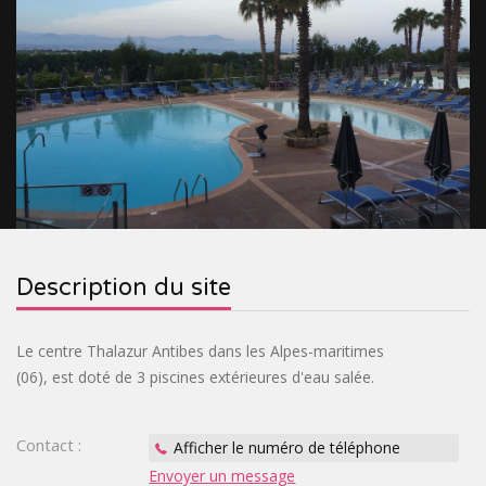
&
RELIGIEUX
TOURISME
SITES
INDUSTRIEL
VILLAGES
PRÉHISTORIQUES
DE
CROISIÈRES
FRANCE
&
OENOTOURISME
&
TRAINS
&
CIRCUITS
BASTIDES
SPIRITOURISME
Description du site
TOURISTIQUES
PARCS
&
BIEN-
Le centre Thalazur Antibes dans les Alpes-maritimes
(06), est doté de 3 piscines extérieures d'eau salée.
JARDINS
ÊTRE
ACTIVITÉS
INSOLITE
Contact :
Afficher le numéro de téléphone
Envoyer un message
PASS