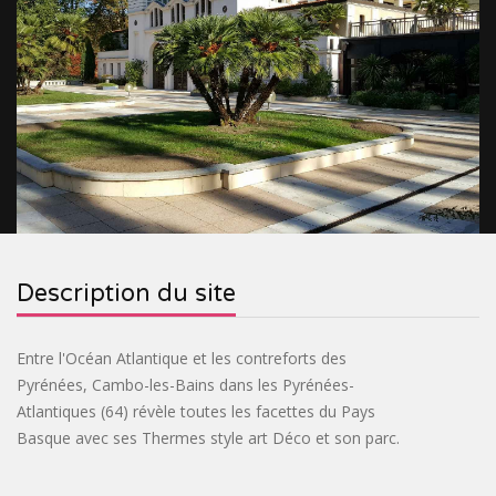
&
RELIGIEUX
TOURISME
SITES
INDUSTRIEL
VILLAGES
PRÉHISTORIQUES
DE
CROISIÈRES
FRANCE
&
OENOTOURISME
&
TRAINS
&
CIRCUITS
BASTIDES
SPIRITOURISME
Description du site
TOURISTIQUES
PARCS
&
BIEN-
Entre l'Océan Atlantique et les contreforts des
Pyrénées, Cambo-les-Bains dans les Pyrénées-
JARDINS
ÊTRE
ACTIVITÉS
Atlantiques (64) révèle toutes les facettes du Pays
Basque avec ses Thermes style art Déco et son parc.
INSOLITE
PASS