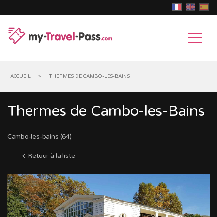
ACCUEIL
>
THERMES DE CAMBO-LES-BAINS
Thermes de Cambo-les-Bains
MUSÉES
&
CHÂTEAUX
Cambo-les-bains (64)
EXPOSITIONS
&
PARCS
Retour à la liste
MONUMENTS
D'ATTRACTIONS
ANIMAUX
HISTORIQUES
GROTTES,
GOUFFRES
MONUMENTS