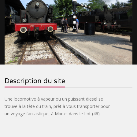
&
RELIGIEUX
TOURISME
SITES
INDUSTRIEL
VILLAGES
PRÉHISTORIQUES
DE
CROISIÈRES
FRANCE
&
OENOTOURISME
&
TRAINS
&
CIRCUITS
BASTIDES
SPIRITOURISME
Description du site
TOURISTIQUES
PARCS
&
BIEN-
Une locomotive à vapeur ou un puissant diesel se
trouve à la tête du train, prêt à vous transporter pour
JARDINS
ÊTRE
ACTIVITÉS
un voyage fantastique, à Martel dans le Lot (46).
INSOLITE
PASS