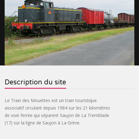
&
RELIGIEUX
TOURISME
SITES
INDUSTRIEL
VILLAGES
PRÉHISTORIQUES
DE
CROISIÈRES
FRANCE
&
OENOTOURISME
&
TRAINS
&
CIRCUITS
BASTIDES
SPIRITOURISME
Description du site
TOURISTIQUES
PARCS
&
BIEN-
Le Train des Mouettes est un train touristique
associatif circulant depuis 1984 sur les 21 kilomètres
JARDINS
ÊTRE
ACTIVITÉS
de voie ferrée qui séparent Saujon de La Tremblade
(17) sur la ligne de Saujon à La Grève.
INSOLITE
PASS