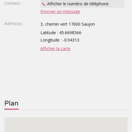
Contact :
Afficher le numéro de téléphone
Envoyer un message
TOURISTIQUES
GROUPE,
Adresse :
3, chemin vert 17600 Saujon
CE,
Latitude : 45.6698566
SCOLAIRE
Longitude : -0.94313
Afficher la carte
Plan