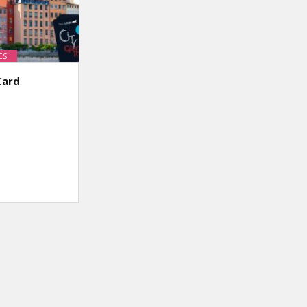
ES
Card