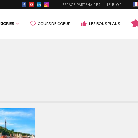
ESPACE PARTENAIRES
LE BLOG
GORIES
COUPS DE COEUR
LES BONS PLANS
X & MONUMENTS HISTORIQUES
PARCS D'ATTRACTIONS
 GOUFFRES & SITES PRÉHISTORIQUES
MONUMENTS RELIGIEUX
 DE FRANCE & BASTIDES
CROISIÈRES & TRAINS
 TOURISTIQUES
PARCS & JARDINS
S
INSOLITE
CE, SCOLAIRE