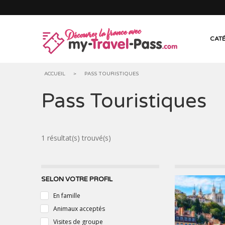
Découvrez la france avec
CATÉ
ACCUEIL
>
PASS TOURISTIQUES
Pass Touristiques
MUSÉES & EXPOSITIONS
CHÂTEAU
ANIMAUX
GROTTES,
1 résultat(s) trouvé(s)
TOURISME INDUSTRIEL
VILLAGES
OENOTOURISME & SPIRITOURISME
CIRCUITS
SELON VOTRE PROFIL
En famille
BIEN-ÊTRE
ACTIVITÉ
Animaux acceptés
Visites de groupe
PASS TOURISTIQUES
GROUPE, 