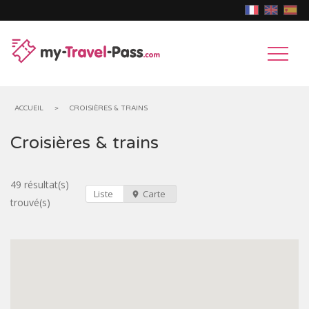
ACCUEIL
>
CROISIÈRES & TRAINS
Croisières & trains
MUSÉES
&
CHÂTEAUX
49 résultat(s)
Liste
Carte
trouvé(s)
EXPOSITIONS
&
PARCS
MONUMENTS
D'ATTRACTIONS
ANIMAUX
HISTORIQUES
GROTTES,
GOUFFRES
MONUMENTS